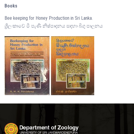
Books
Bee keeping for Honey Production in Sri Lanka.
ශ්‍රිලංකාවේ මී පැණි නිෂ්පාදනය සඳහා බිගු පාලනය