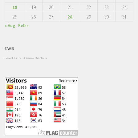
18
19
20
21
22
23
24
25
26
27
28
29
30
31
« Aug
Feb »
TAGS
desert locust
Diseases
Panthera