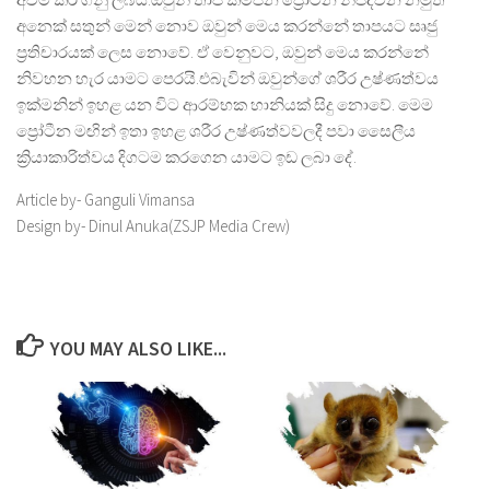
අනෙක් සතුන් මෙන් නොව ඔවුන් මෙය කරන්නේ තාපයට සෘජු
ප්
රතිචාරයක් ලෙස නොවේ. ඒ වෙනුවට, ඔවුන් මෙය කරන්නේ
නිවහන හැර යාමට පෙරයි.එබැවින් ඔවුන්ගේ ශරීර උෂ්ණත්වය
ඉක්මනින් ඉහළ යන විට ආරම්භක හානියක් සිදු නොවේ. මෙම
ප්
රෝටීන මඟින් ඉතා ඉහළ ශරීර උෂ්ණත්වවලදී පවා සෛලීය
ක්
රියාකාරිත්වය දිගටම කරගෙන යාමට ඉඩ ලබා දේ.
Article by- Ganguli Vimansa
Design by- Dinul Anuka(ZSJP Media Crew)
YOU MAY ALSO LIKE...