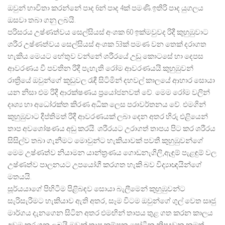
ඔවුන් භාවිතා කරන්නේ පාද 6න් පාද 4ක් පමණි.ඉතිරි පාද යුගලය
ඔසවා තබා ගනු ලබයි.
පරිසරය උෂ්ණත්වය සෙල්සියස් අංශක 60 ඉක්මවුවද රිදී කුහුඹුවාට
ශරීර උෂ්ණත්වය සෙල්සියස් අංශක 53ක් පමණ වන තෙක් දරාගත
හැකිය.මෙයට හේතුව වන්නේ ශරීරයේ උඩු කොටසේ හා දෙපස
ආවරණය වී පවතින රිදී පැහැති රෝම ආවරණයයි.කුහුඹුවන්
රාත්
රියේ ඔවුන්ගේ කූඩුවල රැඳී සිටිමින් දහවල් කාලයේ ආහාර සොයා
යන නිසා එම රිදී ආරක්ෂණය ප්
රයෝජනවත් වේ. මෙම රෝම වලින්
දෘශ්
ය හා අධෝරක්ත කිරණ අධික ලෙස පරාවර්තනය වේ. එමගින්
කුහුඹුවාට දීප්තිමත් රිදී ආවරණයක් ලබා දෙන අතර හිරු එළියෙන්
තාප අවශෝෂණය අඩු කරයි. ශරීරයට උරාගත් තාපය පිට කර ශරීරය
සිසිල්ව තබා ගැනීමට මොවුන්ට හැකියාවක් පවතී.කුහුඹුවන්ගේ
මෙම උෂ්ණත්ව නියාමන යාන්ත්
රණය ගොඩනැගිලි,ඇඳුම් පැළඳුම් වල
උෂ්ණත්ව පාලනයට උපයෝගී කරගත හැකි බව විද්
යාඥයින්ගේ
මතයයි.
සූර්යයාගේ පිහිටීම පිළිබඳව සොයා බැලීමෙන් කුහුඹුවන්ට
සැරිසැරීමට හැකියාව ඇති අතර, සෑම විටම ඔවුන්ගේ ගුල් වෙත සෘජු
මාර්ගය දැනගෙන සිටින අතර එමඟින් තාපය තුළ ගත කරන කාලය
අවම කර ගනු ලබයි.ඔවුන් තාප කම්පන ප්
රෝටීන නිපදවන නමුත්