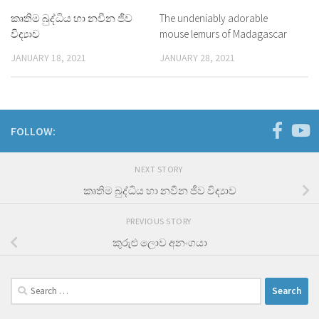
කෘතිම බුද්ධිය හා නවීන ජීව
The undeniably adorable
විද්‍යාව
mouse lemurs of Madagascar
JANUARY 18, 2021
JANUARY 28, 2021
FOLLOW:
NEXT STORY
කෘතිම බුද්ධිය හා නවීන ජීව විද්‍යාව
PREVIOUS STORY
කුරුළු ලොව අනංගයා
Search
for: