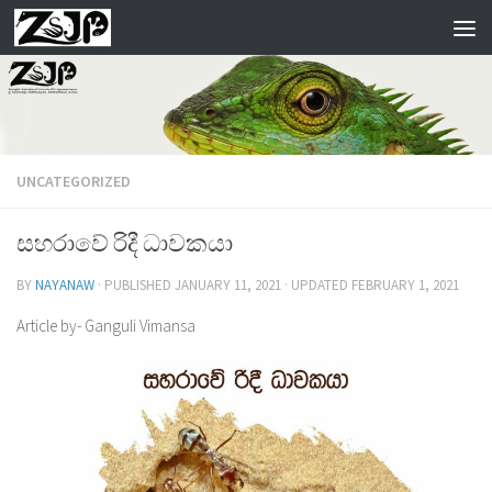
Skip to content
UNCATEGORIZED
සහරාවේ රිදී ධාවකයා
BY
NAYANAW
· PUBLISHED
JANUARY 11, 2021
· UPDATED
FEBRUARY 1, 2021
Article by- Ganguli Vimansa