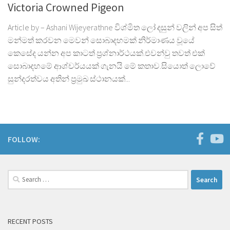
Victoria Crowned Pigeon
Article by – Ashani Wijeyerathne විශ්මිත ලෝ දසුන් වලින් අප සිත්
මන්මත් කරවන මෙවන් සොබාදහමක් නිර්මාණය වූයේ
කෙසේද යන්න අප කාටත් ප්‍රශ්නාර්ථයක්.එවන්වු තවත් එක්
සොබාදහමේ ආශ්චර්යයක් ගැනයි මේ කතාව.සියොත් ලොවේ
සුන්දරත්වය අතින් ප්‍රමුඛ ස්ථානයක්...
FOLLOW:
Search
for:
RECENT POSTS