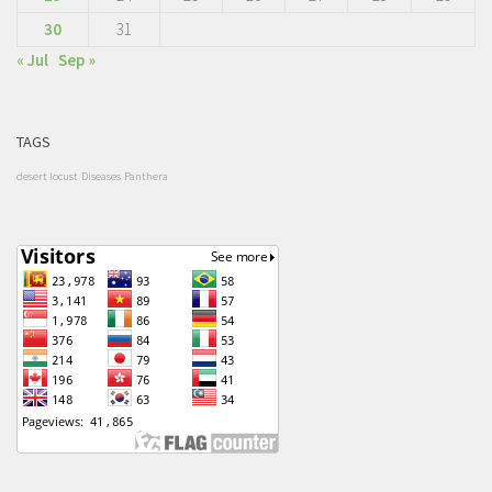
30
31
« Jul
Sep »
TAGS
desert locust
Diseases
Panthera